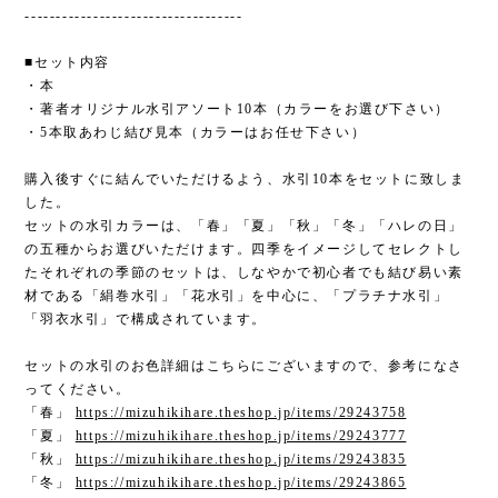
-----------------------------------
■セット内容
・本
・著者オリジナル水引アソート10本（カラーをお選び下さい）
・5本取あわじ結び見本（カラーはお任せ下さい）
購入後すぐに結んでいただけるよう、水引10本をセットに致しま
した。
セットの水引カラーは、「春」「夏」「秋」「冬」「ハレの日」
の五種からお選びいただけます。四季をイメージしてセレクトし
たそれぞれの季節のセットは、しなやかで初心者でも結び易い素
材である「絹巻水引」「花水引」を中心に、「プラチナ水引」
「羽衣水引」で構成されています。
セットの水引のお色詳細はこちらにございますので、参考になさ
ってください。
「春」
https://mizuhikihare.theshop.jp/items/29243758
「夏」
https://mizuhikihare.theshop.jp/items/29243777
「秋」
https://mizuhikihare.theshop.jp/items/29243835
「冬」
https://mizuhikihare.theshop.jp/items/29243865